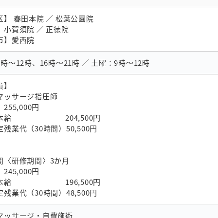
】 春田本院 ∕ 松葉公園院
】小賀須院 ∕ 正徳院
市】愛⻄院
時～12時、16時～21時 ／ 土曜：9時～12時
員】
マッサージ指圧師
255,000円
給 204,500円
業代（30時間）50,500円
間〈研修期間〉3か月
245,000円
給 196,500円
業代（30時間）48,500円
マッサージ・自費施術