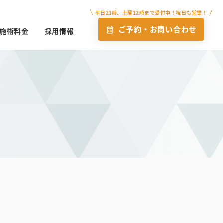
平日21時、土曜12時まで受付中！
祝日も営業！
ご予約・
お問い合わせ
calendar_month
施術料金
採用情報