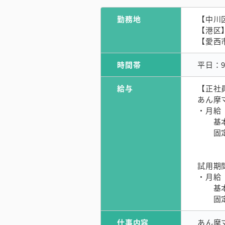
勤務地
【中川区
【港区
【愛⻄
時間帯
平日：9
給与
【正社
あん摩
・月給 
基本
固定残
試用期
・月給 
基本
固定残
仕事内容
あん摩